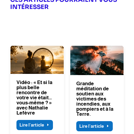
INTÉRESSER
Vidéo : « Et si la
Grande
plus belle
méditation de
rencontre de
soutien aux
votre vie était…
victimes des
vous-même ? »
incendies, aux
avec Nathalie
pompiers et à la
Lefèvre
Terre.
Lire l'article
Lire l'article