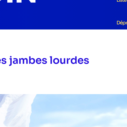
List
Dép
es jambes lourdes