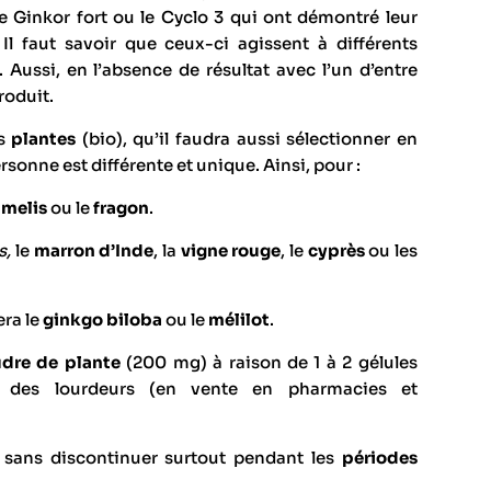
e Ginkor fort ou le Cyclo 3 qui ont démontré leur
 Il faut savoir que ceux-ci agissent à différents
 Aussi, en l’absence de résultat avec l’un d’entre
roduit.
es
plantes
(bio), qu’il faudra aussi sélectionner en
rsonne est différente et unique. Ainsi, pour :
melis
ou le
fragon
.
s,
le
marron d’Inde
, la
vigne rouge
, le
cyprès
ou les
era le
ginkgo biloba
ou le
mélilot
.
dre de plante
(200 mg) à raison de 1 à 2 gélules
té des lourdeurs (en vente en pharmacies et
ns discontinuer surtout pendant les
périodes