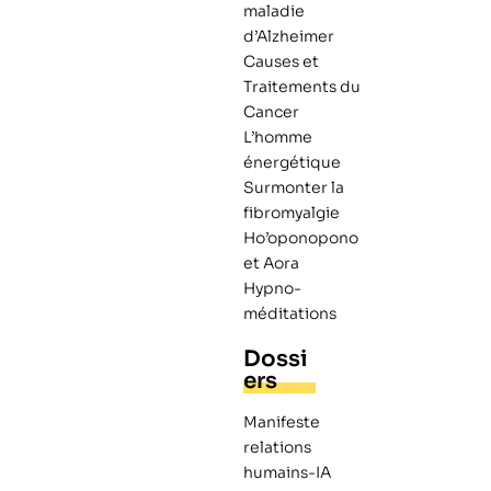
maladie
d’Alzheimer
Causes et
Traitements du
Cancer
L’homme
énergétique
Surmonter la
fibromyalgie
Ho’oponopono
et Aora
Hypno-
méditations
Dossi
ers
Manifeste
relations
humains-IA