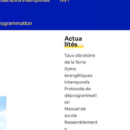
e des soins intemporels
NVT
rogrammation
Actua
lités
Taux vibratoire
de la Terre
Soins
énergétiques
intemporels
Protocole de
déprogrammati
on
Manuel de
survie
Rassemblement
s