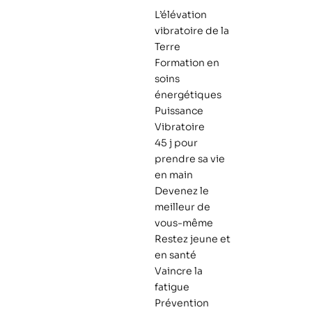
L’élévation
vibratoire de la
Terre
Formation en
soins
énergétiques
Puissance
Vibratoire
45 j pour
prendre sa vie
en main
Devenez le
meilleur de
vous-même
Restez jeune et
en santé
Vaincre la
fatigue
Prévention