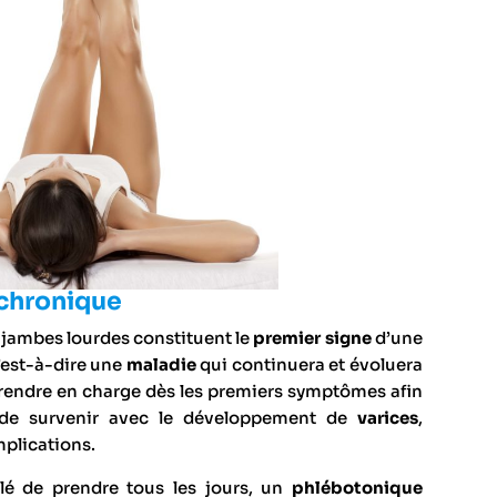
 chronique
 jambes lourdes constituent le
premier signe
d’une
’est-à-dire une
maladie
qui continuera et évoluera
a prendre en charge dès les premiers symptômes afin
ue de survenir avec le développement de
varices
,
mplications.
é de prendre tous les jours, un
phlébotonique