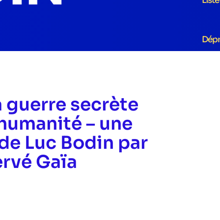
List
Dép
a guerre secrète
’humanité – une
de Luc Bodin par
rvé Gaïa