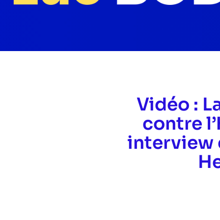
Vidéo : L
contre l
interview 
He