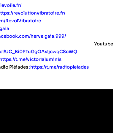
levoile.fr/
ttps://revolutionvibratoire.fr/
com/RevolVibratoire
gaia
acebook.com/herve.gaia.999/
e Youtube
nnel/UC_Bi0PTuGgOAxljcwqC8cWQ
https://t.me/victorialuminis
adio Pléiades
:
https://t.me/radiopleiades