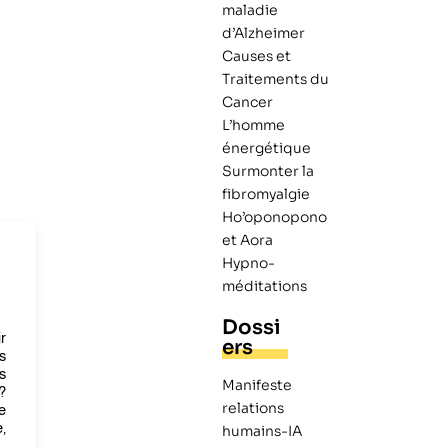
maladie
d’Alzheimer
Causes et
Traitements du
Cancer
L’homme
énergétique
Surmonter la
fibromyalgie
Ho’oponopono
et Aora
Hypno-
méditations
Dossi
r
ers
s
s
Manifeste
?
relations
e
,
humains-IA