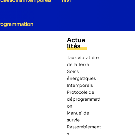
e des soins intemporels
NVT
rogrammation
Actua
lités
Taux vibratoire
de la Terre
Soins
énergétiques
intemporels
Protocole de
déprogrammati
on
Manuel de
survie
Rassemblement
s