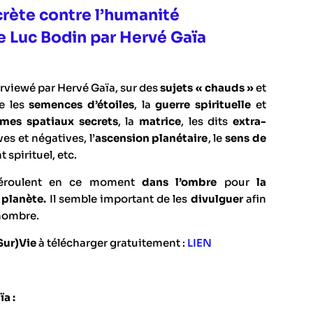
crète contre l’humanité
e Luc Bodin par Hervé Gaïa
erviewé par Hervé Gaïa, sur des
sujets « chauds »
et
 les
semences d’étoiles
, la
guerre spirituelle
et
mes spatiaux secrets
, la
matrice
, les dits
extra-
es et négatives, l’
ascension planétaire
, le
sens de
 spirituel, etc.
roulent en ce moment
dans l’ombre
pour
la
 planète.
Il semble important de les
divulguer
afin
 nombre.
Sur)Vie
à télécharger gratuitement :
LIEN
ïa :