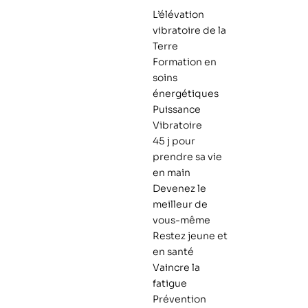
L’élévation
vibratoire de la
Terre
Formation en
soins
énergétiques
Puissance
Vibratoire
45 j pour
prendre sa vie
en main
Devenez le
meilleur de
vous-même
Restez jeune et
en santé
Vaincre la
fatigue
Prévention