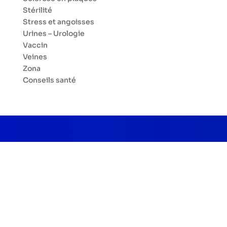
Stérilité
Stress et angoisses
Urines – Urologie
Vaccin
Veines
Zona
Conseils santé
Nous utilisons des cookies pour vous garantir la meilleure
expérience sur notre site web. Si vous continuez à utiliser
ce site, nous supposerons que vous en êtes satisfait.
Découvrez notre politique de confidentialité ici
.
Mentions légales