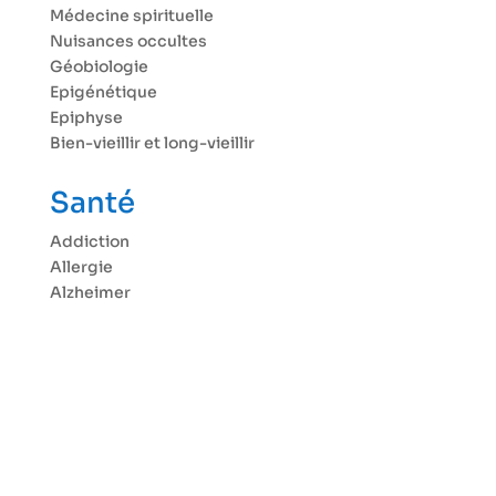
Médecine spirituelle
Nuisances occultes
Géobiologie
Epigénétique
Epiphyse
Bien-vieillir et long-vieillir
Santé
Addiction
Allergie
Alzheimer
Appareil digestif
Bouche et dents
Cancer
Cerveau
Chirurgie
Cœur et artères
Déprime et dépression
Diabète