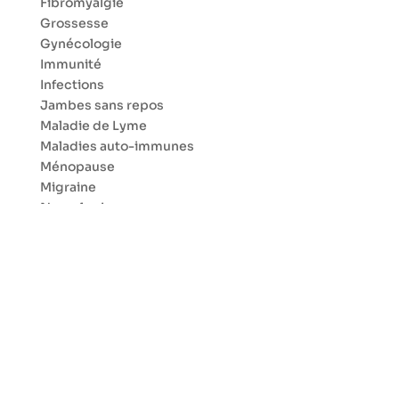
Fibromyalgie
Grossesse
Gynécologie
Immunité
Infections
Jambes sans repos
Maladie de Lyme
Maladies auto-immunes
Ménopause
Migraine
Neurologie
Nez Gorge Oreilles
Œil et Ophtalmologie
Ostéoporose
Parkinson
Peau et Dermatologie
Pieds
Poids
Polyarthrite rhumatoïde
Poumon