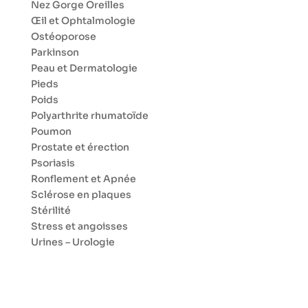
Nez Gorge Oreilles
Œil et Ophtalmologie
Ostéoporose
Parkinson
Peau et Dermatologie
Pieds
Poids
Polyarthrite rhumatoïde
Poumon
Prostate et érection
Psoriasis
Ronflement et Apnée
Sclérose en plaques
Stérilité
Stress et angoisses
Urines – Urologie
Vaccin
Veines
Zona
Conseils santé