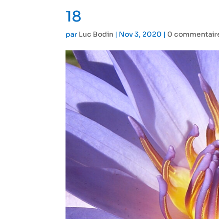
18
par
Luc Bodin
|
Nov 3, 2020
|
0 commentair