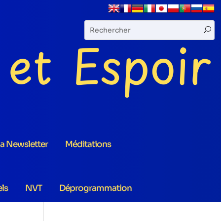
U
la Newsletter
Méditations
els
NVT
Déprogrammation