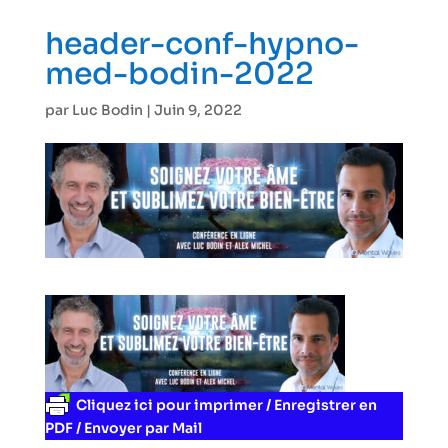
header-conf-hypno-
med-bodin-2022
par
Luc Bodin
|
Juin 9, 2022
Cliquez ici pour imprimer / Enregistrer en
PDF / Envoyer par Mail