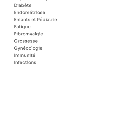
Diabète
Endométriose
Enfants et Pédiatrie
Fatigue
Fibromyalgie
Grossesse
Gynécologie
Immunité
Infections
Jambes sans repos
Maladie de Lyme
Maladies auto-immunes
Ménopause
Migraine
Neurologie
Nez Gorge Oreilles
Œil et Ophtalmologie
Ostéoporose
Parkinson