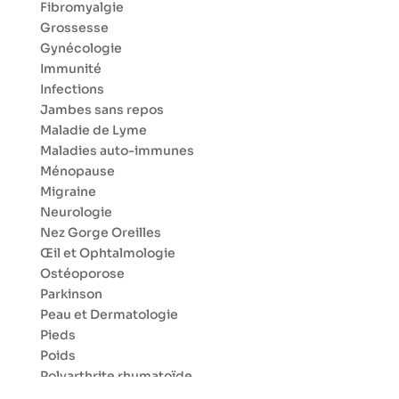
Fibromyalgie
Grossesse
Gynécologie
Immunité
Infections
Jambes sans repos
Maladie de Lyme
Maladies auto-immunes
Ménopause
Migraine
Neurologie
Nez Gorge Oreilles
Œil et Ophtalmologie
Ostéoporose
Parkinson
Peau et Dermatologie
Pieds
Poids
Polyarthrite rhumatoïde
Poumon