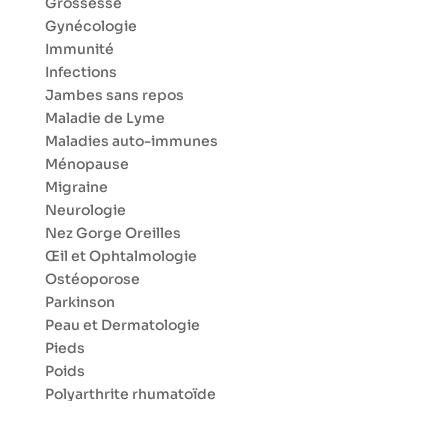
Grossesse
Gynécologie
Immunité
Infections
Jambes sans repos
Maladie de Lyme
Maladies auto-immunes
Ménopause
Migraine
Neurologie
Nez Gorge Oreilles
Œil et Ophtalmologie
Ostéoporose
Parkinson
Peau et Dermatologie
Pieds
Poids
Polyarthrite rhumatoïde
Poumon
Prostate et érection