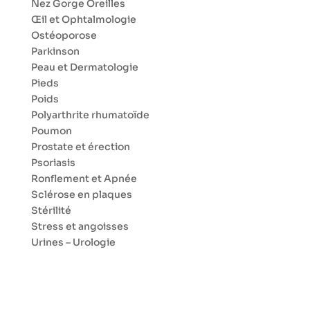
Nez Gorge Oreilles
Œil et Ophtalmologie
Ostéoporose
Parkinson
Peau et Dermatologie
Pieds
Poids
Polyarthrite rhumatoïde
Poumon
Prostate et érection
Psoriasis
Ronflement et Apnée
Sclérose en plaques
Stérilité
Stress et angoisses
Urines – Urologie
Vaccin
Veines
Zona
Conseils santé