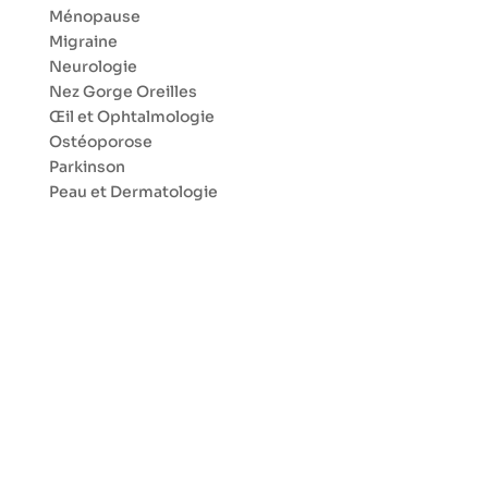
Ménopause
Migraine
Neurologie
Nez Gorge Oreilles
Œil et Ophtalmologie
Ostéoporose
Parkinson
Peau et Dermatologie
Pieds
Poids
Polyarthrite rhumatoïde
Poumon
Prostate et érection
Psoriasis
Ronflement et Apnée
Sclérose en plaques
Stérilité
Stress et angoisses
Urines – Urologie